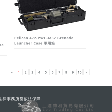
Pelican 472-PWC-M32 Grenade
Launcher Case 軍用箱
se
«
1
2
3
4
5
6
7
8
9
10
»
法律事務所當依法保障.