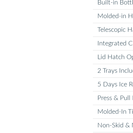
Built-in Bot
Molded-in H
Telescopic H
Integrated 
Lid Hatch O
2 Trays Incl
5 Days Ice R
Press & Pull
Molded-In T
Non-Skid & 