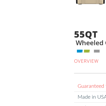
55QT
Wheeled 
DEALER LOCAT
B2B /
GET 
PR
OVERVIEW
Guaranteed f
Made in US