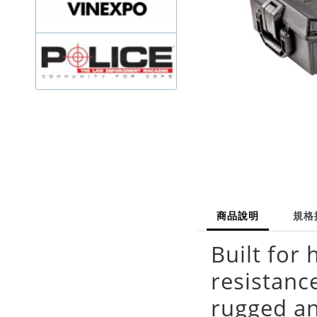
商品說明
規格
Built for
resistanc
rugged an