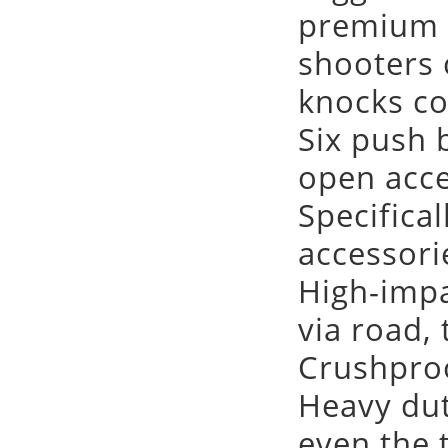
premium p
shooters 
knocks co
Six push 
open acc
Specifica
accessori
High-impa
via road, t
Crushproo
Heavy dut
even the 