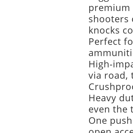
premium p
shooters 
knocks co
Perfect f
ammuniti
High-impa
via road, t
Crushproo
Heavy dut
even the 
One push 
open acc