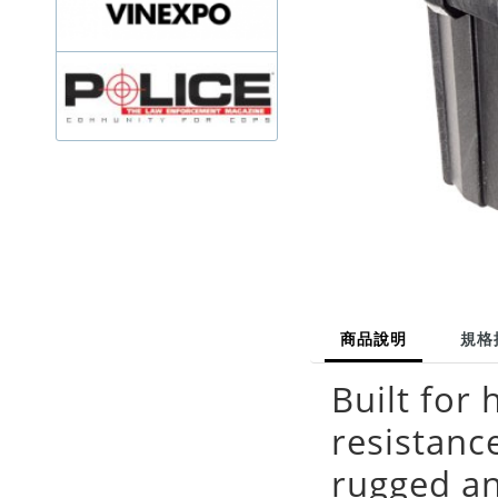
商品說明
規格
Built for
resistanc
rugged an