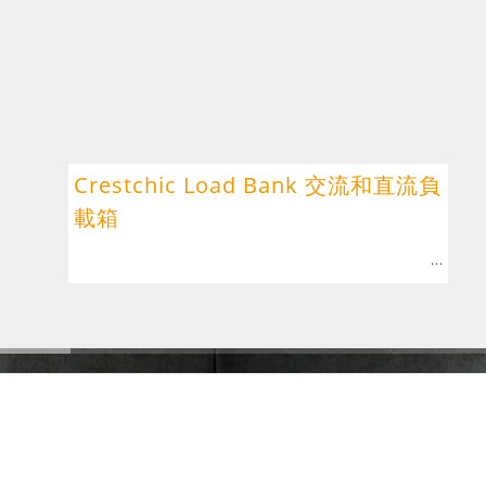
Crestchic Load Bank 交流和直流負
載箱